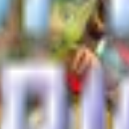
e dengan Winrate Tertinggi 
main slot online tentu mencari lebih dari sekadar per
butuhan tersebut dengan positioning yang kuat sebaga
at bermain, tetapi sebuah destinasi yang dirancang k
permainan berkualitas tinggi, Asustoto memahami ba
ran dari permainan yang disediakan.
gul adalah komitmennya terhadap transparansi dan kead
telah melalui proses seleksi ketat untuk memastikan bahw
an hasil dari kolaborasi dengan berbagai provider game 
bahwa peluang untuk meraih kemenangan dan jackpot b