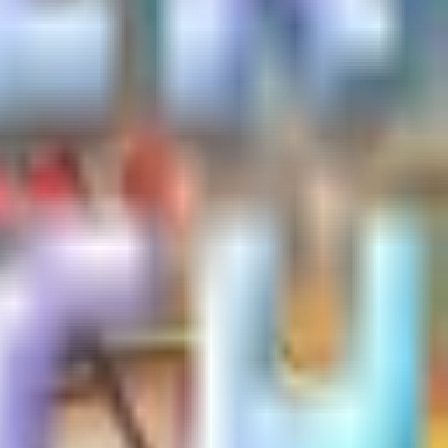
dan Paling Gacor
mainan biasa; mereka mencari peluang menang yang
i Situs Slot Online dengan Winrate Tertinggi dan
husus untuk memberikan pengalaman bermain yang
hwa kunci kepuasan member terletak pada seberapa
ilan melalui mekanisme Return to Player (
RTP
) yang
a persentase RTP-nya berada di atas rata-rata industri.
ternama yang algoritmanya diakui secara internasional.
enar-benar terbuka lebar, asalkan mereka bermain