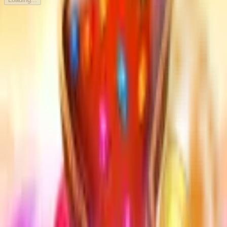
24
/
2603
Game
Page
1
of
109
Asustoto Situs Slot Online
dengan Winrate Tertinggi
dan Paling Gacor
Di dunia hiburan digital yang semakin berkembang,
pemain slot online tentu mencari lebih dari sekadar
permainan biasa; mereka mencari peluang menang
yang nyata dan konsisten.
Asustoto
hadir untuk
memenuhi kebutuhan tersebut dengan positioning
yang kuat sebagai Situs Slot Online dengan Winrate
Tertinggi dan Paling Gacor. Platform ini bukan hanya
sekadar tempat bermain, tetapi sebuah destinasi yang
dirancang khusus untuk memberikan pengalaman