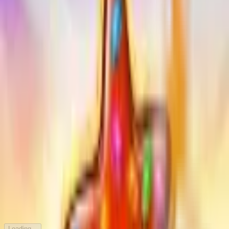
World Cup 2026
Eclipse Studio
Clash of Clans Super Scatter SUPER RICH
SUPER
RICH
Clash of Clans SUPER RICH
SUPER RICH
Gates of Olympus Super Scatter
Pragmatic Play
Mahjong Ways
PG Soft
Gates of Olympus 1000
Pragmatic Play
Mahjong Ways 2
PG Soft
Mahjong Wins 3 - Black Scatter
Pragmatic Play
Sweet Bonanza 1000
Pragmatic Play
Wild Bandito
PG Soft
Gates of Olympus
Pragmatic Play
Wild Bounty Showdown
PG Soft
Starlight Princess 1000
Pragmatic Play
Mahjong Wins 2
Pragmatic Play
Lucky Neko
PG Soft
Starlight Princess
Pragmatic Play
Sweet Bonanza
Pragmatic Play
Sugar Rush 1000
Pragmatic Play
Sweet Bonanza Super Scatter
Pragmatic Play
Aztec Gems
Pragmatic Play
Gates of Gatot Kaca 1000
Pragmatic Play
Candy Blitz
Pragmatic Play
Loading...