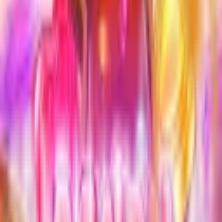
bermain yang menguntungkan. Dengan komitmen
untuk menyajikan permainan berkualitas tinggi,
Asustoto memahami bahwa kunci kepuasan member
terletak pada seberapa sering mereka bisa merasakan
kemenangan dan kegacoran dari permainan yang
disediakan.
Salah satu pilar utama yang menjadikan Asustoto
unggul adalah komitmennya terhadap transparansi
dan keadilan melalui mekanisme Return to Player
(
RTP
) yang tinggi. Setiap game slot yang tersedia di
platform ini telah melalui proses seleksi ketat untuk
memastikan bahwa persentase RTP-nya berada di
atas rata-rata industri. Winrate yang tinggi ini
bukanlah klaim kosong, melainkan hasil dari
kolaborasi dengan berbagai provider game ternama
yang algoritmanya diakui secara internasional. Hal ini
memberikan keyakinan kepada setiap pemain bahwa
peluang untuk meraih kemenangan dan jackpot
benar-benar terbuka lebar, asalkan mereka bermain
dengan strategi yang tepat.