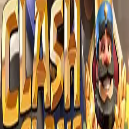
benar-benar terbuka lebar, asalkan mereka bermain
dengan strategi yang tepat.
Istilah "gacor" atau "sering memberikan
kemenangan" telah menjadi identitas dari Asustoto.
Situs ini secara aktif dan rutin
menghadirkan kumpulan
game slot gacor
hari ini dari
berbagai penyedia terkemuka seperti Pragmatic Play,
PG Soft, dan Habanero. Tim Asustoto terus
memantau performa setiap permainan untuk
memberikan rekomendasi terbaik kepada member
tentang slot mana yang sedang dalam kondisi "panas"
dan memiliki volatilitas yang menguntungkan.
Dengan update informasi yang real-time, pemain
tidak perlu lagi berspekulasi dalam memilih game,
sehingga waktu bermain mereka menjadi lebih
efisien dan berpotensi menghasilkan.
Untuk mendukung klaim sebagai situs dengan
winrate tertinggi, Asustoto melengkapi layanannya