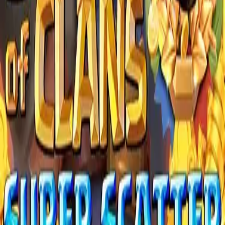
dengan beragam bonus dan promosi yang
menguntungkan. Mulai dari bonus
deposit new
member
100%, bonus cashback harian/mingguan,
hingga event bonus rollingan terbesar, semua ini
dirancang untuk meningkatkan modal bermain dan
memperpanjang waktu bermain para member.
Dengan modal yang lebih besar, peluang untuk
mencapai target kemenangan dan memicu fitur
bonus dalam permainan slot pun menjadi semakin
besar. Setiap bonus yang diberikan adalah sebuah
investasi bagi Asustoto untuk kesuksesan finansial
para member setianya.
Kesimpulannya, Asustoto telah membuktikan diri
bukan sebagai situs slot biasa, melainkan
sebagai partner strategis bagi para pencinta
slot
online
yang menginginkan hasil yang maksimal.
Kombinasi antara winrate tinggi, koleksi game yang
terus diperbarui, dan dukungan promosi yang
melimpah menciptakan sebuah ekosistem bermain
yang unggul. Bagi Anda yang mencari platform yang
tidak hanya menjanjikan tetapi juga mampu