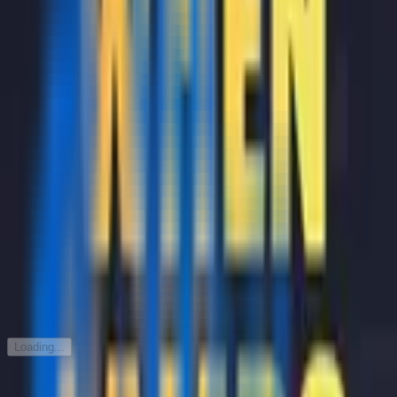
American Blackjack
Pragmatic Play
Multihand Blackjack
Pragmatic Play
Dragon Tiger
Pragmatic Play
Dragon Bonus Baccarat
Pragmatic Play
Hippie Days
Microgaming
Soccer Striker
Microgaming
War
Habanero
Thai Fish Prawn Crab
CQ9
Plinko
568WIN Games
Dice
568WIN Games
Mini Roulette
CQ9
Crash
568WIN Games
通比花鬪牌
CQ9
K.O. Island
CQ9
Xoc Dia
CQ9
Funky Bingo
CQ9
Space Crasher
Spade Gaming
Lucky Coin
568WIN Games
Mummy's Treasure
CQ9
When Lambo
568WIN Games
Loading...
24
/