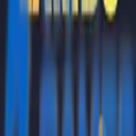
terletak pada seberapa sering mereka bisa merasakan
kemenangan dan kegacoran dari permainan yang
disediakan.
Salah satu pilar utama yang menjadikan Asustoto
unggul adalah komitmennya terhadap transparansi
dan keadilan melalui mekanisme Return to Player
(
RTP
) yang tinggi. Setiap game slot yang tersedia di
platform ini telah melalui proses seleksi ketat untuk
memastikan bahwa persentase RTP-nya berada di
atas rata-rata industri. Winrate yang tinggi ini
bukanlah klaim kosong, melainkan hasil dari
kolaborasi dengan berbagai provider game ternama
yang algoritmanya diakui secara internasional. Hal ini
memberikan keyakinan kepada setiap pemain bahwa
peluang untuk meraih kemenangan dan jackpot
benar-benar terbuka lebar, asalkan mereka bermain
dengan strategi yang tepat.
Istilah "gacor" atau "sering memberikan