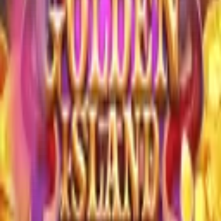
mencapai target kemenangan dan memicu fitur
bonus dalam permainan slot pun menjadi semakin
besar. Setiap bonus yang diberikan adalah sebuah
investasi bagi Asustoto untuk kesuksesan finansial
para member setianya.
Kesimpulannya, Asustoto telah membuktikan diri
bukan sebagai situs slot biasa, melainkan
sebagai partner strategis bagi para pencinta
slot
online
yang menginginkan hasil yang maksimal.
Kombinasi antara winrate tinggi, koleksi game yang
terus diperbarui, dan dukungan promosi yang
melimpah menciptakan sebuah ekosistem bermain
yang unggul. Bagi Anda yang mencari platform yang
tidak hanya menjanjikan tetapi juga mampu
memberikan bukti kemenangan yang konsisten,
Asustoto adalah jawabannya. Daftar dan buktikan
sendiri sensasi menang beruntun di situs slot paling
gacor dan terpercaya saat ini.
Lihat Semua