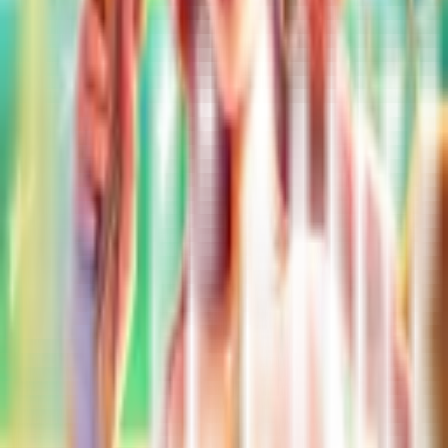
Asustoto Situs Slot Online
dengan Winrate Tertinggi
dan Paling Gacor
Di dunia hiburan digital yang semakin berkembang,
pemain slot online tentu mencari lebih dari sekadar
permainan biasa; mereka mencari peluang menang
yang nyata dan konsisten.
Asustoto
hadir untuk
memenuhi kebutuhan tersebut dengan positioning
yang kuat sebagai Situs Slot Online dengan Winrate
Tertinggi dan Paling Gacor. Platform ini bukan hanya
sekadar tempat bermain, tetapi sebuah destinasi yang
dirancang khusus untuk memberikan pengalaman
bermain yang menguntungkan. Dengan komitmen
untuk menyajikan permainan berkualitas tinggi,
Asustoto memahami bahwa kunci kepuasan member
terletak pada seberapa sering mereka bisa merasakan