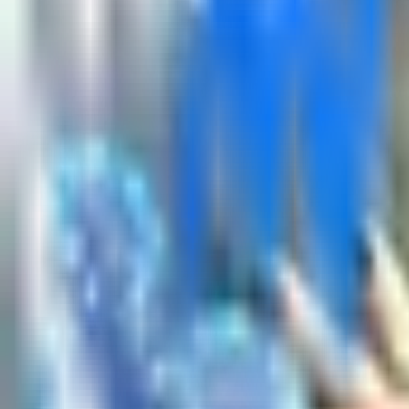
Hal ini memberikan keyakinan kepada setiap pemain 
dengan strategi yang tepat.
Istilah "gacor" atau "sering memberikan kemenangan" t
hari ini dari berbagai penyedia terkemuka seperti Pr
memberikan rekomendasi terbaik kepada member tenta
update informasi yang real-time, pemain tidak perlu l
menghasilkan.
Untuk mendukung klaim sebagai situs dengan winrat
Mulai dari bonus
deposit new member
100%, bonus cas
modal bermain dan memperpanjang waktu bermain pa
bonus dalam permainan slot pun menjadi semakin besar
setianya.
Kesimpulannya, Asustoto telah membuktikan diri bukan s
hasil yang maksimal. Kombinasi antara winrate tinggi
bermain yang unggul. Bagi Anda yang mencari platfo