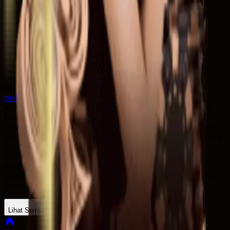
bonus dalam permainan slot pun menjadi semakin
besar. Setiap bonus yang diberikan adalah sebuah
investasi bagi Asustoto untuk kesuksesan finansial
para member setianya.
Kesimpulannya, Asustoto telah membuktikan diri
bukan sebagai situs slot biasa, melainkan
sebagai partner strategis bagi para pencinta
slot
online
yang menginginkan hasil yang maksimal.
Kombinasi antara winrate tinggi, koleksi game yang
terus diperbarui, dan dukungan promosi yang
melimpah menciptakan sebuah ekosistem bermain
yang unggul. Bagi Anda yang mencari platform yang
tidak hanya menjanjikan tetapi juga mampu
memberikan bukti kemenangan yang konsisten,
Asustoto adalah jawabannya. Daftar dan buktikan
sendiri sensasi menang beruntun di situs slot paling
gacor dan terpercaya saat ini.
Lihat Semua