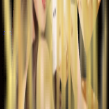
disediakan.
Salah satu pilar utama yang menjadikan Asustoto
unggul adalah komitmennya terhadap transparansi
dan keadilan melalui mekanisme Return to Player
(
RTP
) yang tinggi. Setiap game slot yang tersedia di
platform ini telah melalui proses seleksi ketat untuk
memastikan bahwa persentase RTP-nya berada di
atas rata-rata industri. Winrate yang tinggi ini
bukanlah klaim kosong, melainkan hasil dari
kolaborasi dengan berbagai provider game ternama
yang algoritmanya diakui secara internasional. Hal ini
memberikan keyakinan kepada setiap pemain bahwa
peluang untuk meraih kemenangan dan jackpot
benar-benar terbuka lebar, asalkan mereka bermain
dengan strategi yang tepat.
Istilah "gacor" atau "sering memberikan
kemenangan" telah menjadi identitas dari Asustoto.
Situs ini secara aktif dan rutin