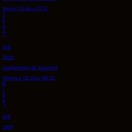
Senin, 03 Agu
07.15
7
5
2
2
WE
2620
washington dc evening
Minggu, 02 Agu
08.32
8
1
9
6
WE
2619