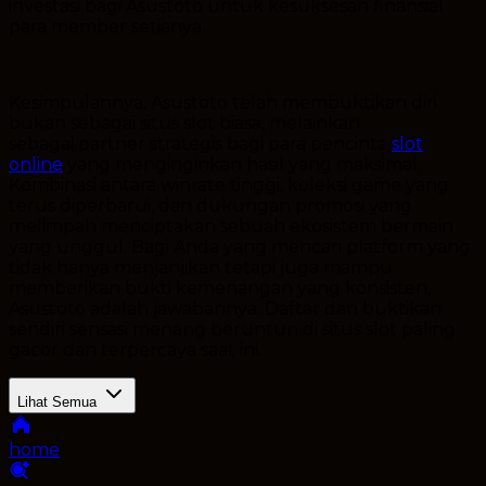
investasi bagi Asustoto untuk kesuksesan finansial
para member setianya.
Kesimpulannya, Asustoto telah membuktikan diri
bukan sebagai situs slot biasa, melainkan
sebagai partner strategis bagi para pencinta
slot
online
yang menginginkan hasil yang maksimal.
Kombinasi antara winrate tinggi, koleksi game yang
terus diperbarui, dan dukungan promosi yang
melimpah menciptakan sebuah ekosistem bermain
yang unggul. Bagi Anda yang mencari platform yang
tidak hanya menjanjikan tetapi juga mampu
memberikan bukti kemenangan yang konsisten,
Asustoto adalah jawabannya. Daftar dan buktikan
sendiri sensasi menang beruntun di situs slot paling
gacor dan terpercaya saat ini.
Lihat Semua
home