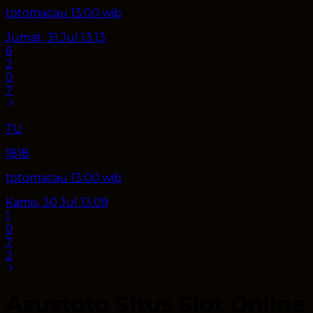
totomacau 13:00 wib
Jumat, 31 Jul
13.13
6
2
0
7
TU
1818
totomacau 13:00 wib
Kamis, 30 Jul
13.09
1
0
7
2
Asustoto Situs Slot Online