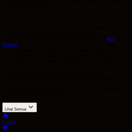
investasi bagi Asustoto untuk kesuksesan finansial
para member setianya.
Kesimpulannya, Asustoto telah membuktikan diri
bukan sebagai situs slot biasa, melainkan
sebagai partner strategis bagi para pencinta
slot
online
yang menginginkan hasil yang maksimal.
Kombinasi antara winrate tinggi, koleksi game yang
terus diperbarui, dan dukungan promosi yang
melimpah menciptakan sebuah ekosistem bermain
yang unggul. Bagi Anda yang mencari platform yang
tidak hanya menjanjikan tetapi juga mampu
memberikan bukti kemenangan yang konsisten,
Asustoto adalah jawabannya. Daftar dan buktikan
sendiri sensasi menang beruntun di situs slot paling
gacor dan terpercaya saat ini.
Lihat Semua
home