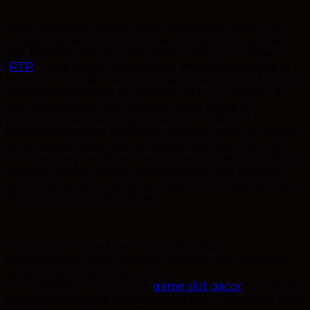
Salah satu pilar utama yang menjadikan Asustoto
unggul adalah komitmennya terhadap transparansi
dan keadilan melalui mekanisme Return to Player
(
RTP
) yang tinggi. Setiap game slot yang tersedia di
platform ini telah melalui proses seleksi ketat untuk
memastikan bahwa persentase RTP-nya berada di
atas rata-rata industri. Winrate yang tinggi ini
bukanlah klaim kosong, melainkan hasil dari
kolaborasi dengan berbagai provider game ternama
yang algoritmanya diakui secara internasional. Hal ini
memberikan keyakinan kepada setiap pemain bahwa
peluang untuk meraih kemenangan dan jackpot
benar-benar terbuka lebar, asalkan mereka bermain
dengan strategi yang tepat.
Istilah "gacor" atau "sering memberikan
kemenangan" telah menjadi identitas dari Asustoto.
Situs ini secara aktif dan rutin
menghadirkan kumpulan
game slot gacor
hari ini dari
berbagai penyedia terkemuka seperti Pragmatic Play,