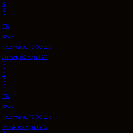
4
2
TU
1826
totomacau 13:00 wib
Jumat, 07 Agu
13.11
6
3
0
0
TU
1825
totomacau 13:00 wib
Kamis, 06 Agu
13.13