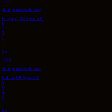
1070
shanghai pools sore
Minggu, 09 Agu
15.12
8
9
7
1
SS
1069
shanghai pools sore
Sabtu, 08 Agu
15.11
9
8
4
4
SS