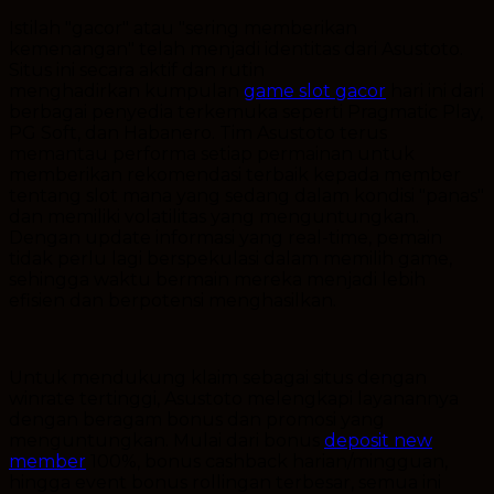
Istilah "gacor" atau "sering memberikan
kemenangan" telah menjadi identitas dari Asustoto.
Situs ini secara aktif dan rutin
menghadirkan kumpulan
game slot gacor
hari ini dari
berbagai penyedia terkemuka seperti Pragmatic Play,
PG Soft, dan Habanero. Tim Asustoto terus
memantau performa setiap permainan untuk
memberikan rekomendasi terbaik kepada member
tentang slot mana yang sedang dalam kondisi "panas"
dan memiliki volatilitas yang menguntungkan.
Dengan update informasi yang real-time, pemain
tidak perlu lagi berspekulasi dalam memilih game,
sehingga waktu bermain mereka menjadi lebih
efisien dan berpotensi menghasilkan.
Untuk mendukung klaim sebagai situs dengan
winrate tertinggi, Asustoto melengkapi layanannya
dengan beragam bonus dan promosi yang
menguntungkan. Mulai dari bonus
deposit new
member
100%, bonus cashback harian/mingguan,
hingga event bonus rollingan terbesar, semua ini