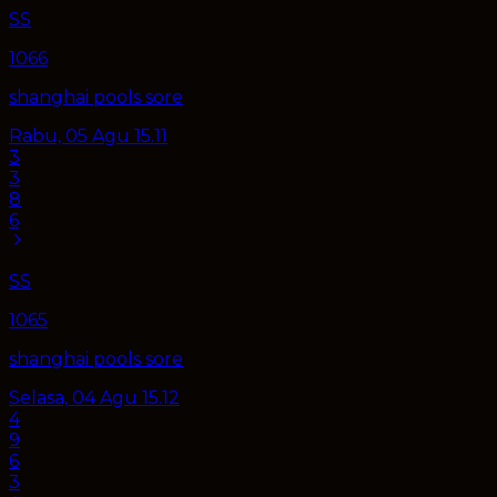
SS
1066
shanghai pools sore
Rabu, 05 Agu
15.11
3
3
8
6
SS
1065
shanghai pools sore
Selasa, 04 Agu
15.12
4
9
6
3