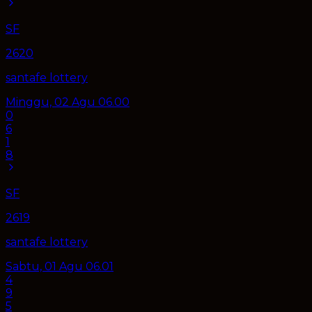
SF
2620
santafe lottery
Minggu, 02 Agu
06.00
0
6
1
8
SF
2619
santafe lottery
Sabtu, 01 Agu
06.01
4
9
5