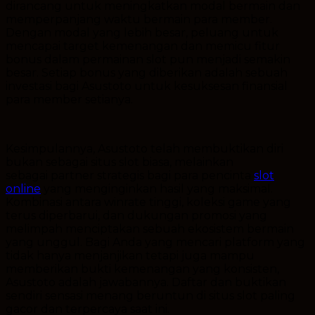
dirancang untuk meningkatkan modal bermain dan
memperpanjang waktu bermain para member.
Dengan modal yang lebih besar, peluang untuk
mencapai target kemenangan dan memicu fitur
bonus dalam permainan slot pun menjadi semakin
besar. Setiap bonus yang diberikan adalah sebuah
investasi bagi Asustoto untuk kesuksesan finansial
para member setianya.
Kesimpulannya, Asustoto telah membuktikan diri
bukan sebagai situs slot biasa, melainkan
sebagai partner strategis bagi para pencinta
slot
online
yang menginginkan hasil yang maksimal.
Kombinasi antara winrate tinggi, koleksi game yang
terus diperbarui, dan dukungan promosi yang
melimpah menciptakan sebuah ekosistem bermain
yang unggul. Bagi Anda yang mencari platform yang
tidak hanya menjanjikan tetapi juga mampu
memberikan bukti kemenangan yang konsisten,
Asustoto adalah jawabannya. Daftar dan buktikan
sendiri sensasi menang beruntun di situs slot paling
gacor dan terpercaya saat ini.