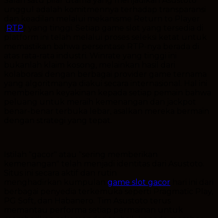
Salah satu pilar utama yang menjadikan Asustoto
unggul adalah komitmennya terhadap transparansi
dan keadilan melalui mekanisme Return to Player
(
RTP
) yang tinggi. Setiap game slot yang tersedia di
platform ini telah melalui proses seleksi ketat untuk
memastikan bahwa persentase RTP-nya berada di
atas rata-rata industri. Winrate yang tinggi ini
bukanlah klaim kosong, melainkan hasil dari
kolaborasi dengan berbagai provider game ternama
yang algoritmanya diakui secara internasional. Hal ini
memberikan keyakinan kepada setiap pemain bahwa
peluang untuk meraih kemenangan dan jackpot
benar-benar terbuka lebar, asalkan mereka bermain
dengan strategi yang tepat.
Istilah "gacor" atau "sering memberikan
kemenangan" telah menjadi identitas dari Asustoto.
Situs ini secara aktif dan rutin
menghadirkan kumpulan
game slot gacor
hari ini dari
berbagai penyedia terkemuka seperti Pragmatic Play,
PG Soft, dan Habanero. Tim Asustoto terus
memantau performa setiap permainan untuk