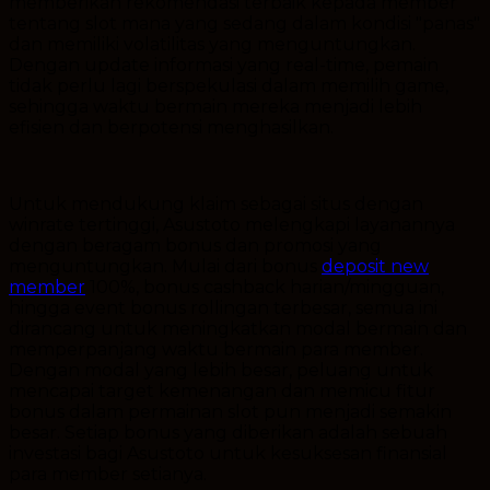
memberikan rekomendasi terbaik kepada member
tentang slot mana yang sedang dalam kondisi "panas"
dan memiliki volatilitas yang menguntungkan.
Dengan update informasi yang real-time, pemain
tidak perlu lagi berspekulasi dalam memilih game,
sehingga waktu bermain mereka menjadi lebih
efisien dan berpotensi menghasilkan.
Untuk mendukung klaim sebagai situs dengan
winrate tertinggi, Asustoto melengkapi layanannya
dengan beragam bonus dan promosi yang
menguntungkan. Mulai dari bonus
deposit new
member
100%, bonus cashback harian/mingguan,
hingga event bonus rollingan terbesar, semua ini
dirancang untuk meningkatkan modal bermain dan
memperpanjang waktu bermain para member.
Dengan modal yang lebih besar, peluang untuk
mencapai target kemenangan dan memicu fitur
bonus dalam permainan slot pun menjadi semakin
besar. Setiap bonus yang diberikan adalah sebuah
investasi bagi Asustoto untuk kesuksesan finansial
para member setianya.