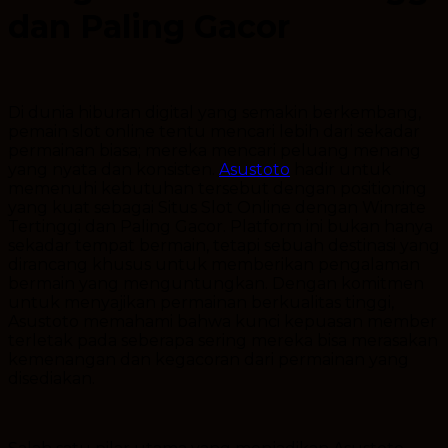
dan Paling Gacor
Di dunia hiburan digital yang semakin berkembang,
pemain slot online tentu mencari lebih dari sekadar
permainan biasa; mereka mencari peluang menang
yang nyata dan konsisten.
Asustoto
hadir untuk
memenuhi kebutuhan tersebut dengan positioning
yang kuat sebagai Situs Slot Online dengan Winrate
Tertinggi dan Paling Gacor. Platform ini bukan hanya
sekadar tempat bermain, tetapi sebuah destinasi yang
dirancang khusus untuk memberikan pengalaman
bermain yang menguntungkan. Dengan komitmen
untuk menyajikan permainan berkualitas tinggi,
Asustoto memahami bahwa kunci kepuasan member
terletak pada seberapa sering mereka bisa merasakan
kemenangan dan kegacoran dari permainan yang
disediakan.