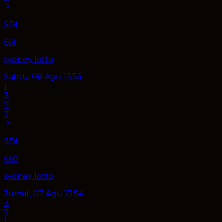
SDL
661
sydney lotto
Sabtu, 08 Agu
13.55
1
3
7
7
SDL
660
sydney lotto
Jumat, 07 Agu
13.54
3
7
1