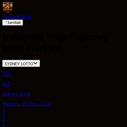
Daftar
Masuk
kembali
Keluaran Togel
sydney
lotto
Hari ini
SYDNEY LOTTO
SDL
662
sydney lotto
Minggu, 09 Agu
13.54
3
7
6
4