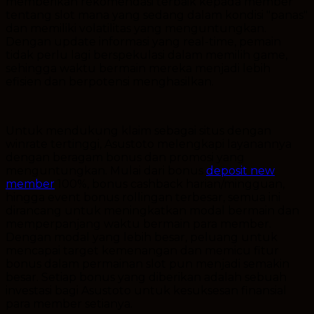
memberikan rekomendasi terbaik kepada member
tentang slot mana yang sedang dalam kondisi "panas"
dan memiliki volatilitas yang menguntungkan.
Dengan update informasi yang real-time, pemain
tidak perlu lagi berspekulasi dalam memilih game,
sehingga waktu bermain mereka menjadi lebih
efisien dan berpotensi menghasilkan.
Untuk mendukung klaim sebagai situs dengan
winrate tertinggi, Asustoto melengkapi layanannya
dengan beragam bonus dan promosi yang
menguntungkan. Mulai dari bonus
deposit new
member
100%, bonus cashback harian/mingguan,
hingga event bonus rollingan terbesar, semua ini
dirancang untuk meningkatkan modal bermain dan
memperpanjang waktu bermain para member.
Dengan modal yang lebih besar, peluang untuk
mencapai target kemenangan dan memicu fitur
bonus dalam permainan slot pun menjadi semakin
besar. Setiap bonus yang diberikan adalah sebuah
investasi bagi Asustoto untuk kesuksesan finansial
para member setianya.