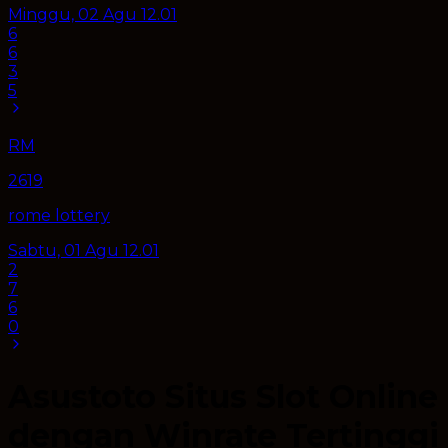
Minggu, 02 Agu
12.01
6
6
3
5
RM
2619
rome lottery
Sabtu, 01 Agu
12.01
2
7
6
0
Asustoto Situs Slot Online
dengan Winrate Tertinggi