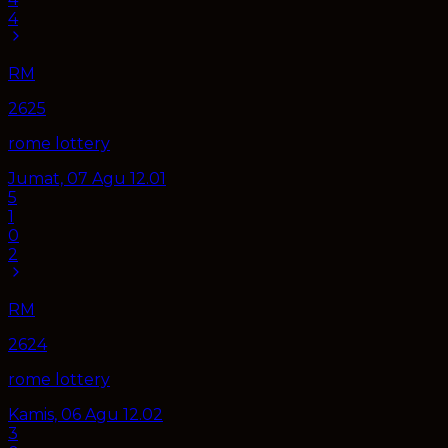
4
RM
2625
rome lottery
Jumat, 07 Agu
12.01
5
1
0
2
RM
2624
rome lottery
Kamis, 06 Agu
12.02
3