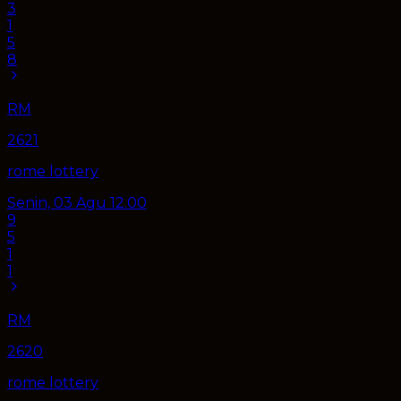
3
1
5
8
RM
2621
rome lottery
Senin, 03 Agu
12.00
9
5
1
1
RM
2620
rome lottery