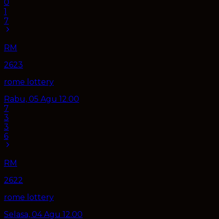
0
1
7
RM
2623
rome lottery
Rabu, 05 Agu
12.00
7
3
3
6
RM
2622
rome lottery
Selasa, 04 Agu
12.00