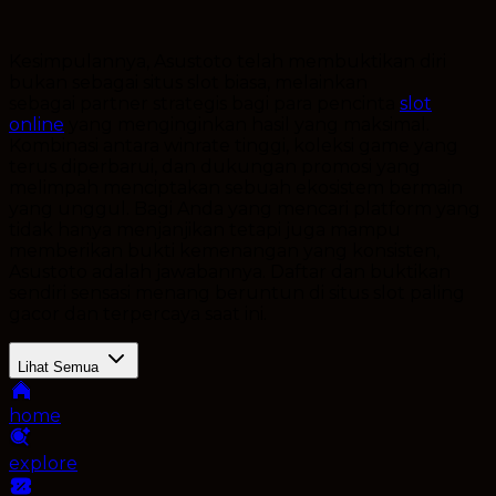
Kesimpulannya, Asustoto telah membuktikan diri
bukan sebagai situs slot biasa, melainkan
sebagai partner strategis bagi para pencinta
slot
online
yang menginginkan hasil yang maksimal.
Kombinasi antara winrate tinggi, koleksi game yang
terus diperbarui, dan dukungan promosi yang
melimpah menciptakan sebuah ekosistem bermain
yang unggul. Bagi Anda yang mencari platform yang
tidak hanya menjanjikan tetapi juga mampu
memberikan bukti kemenangan yang konsisten,
Asustoto adalah jawabannya. Daftar dan buktikan
sendiri sensasi menang beruntun di situs slot paling
gacor dan terpercaya saat ini.
Lihat Semua
home
explore