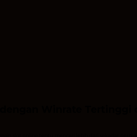
e dengan Winrate Tertinggi 
main slot online tentu mencari lebih dari sekadar per