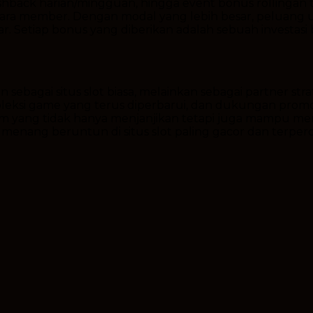
hback harian/mingguan, hingga event bonus rollingan 
ra member. Dengan modal yang lebih besar, peluang 
. Setiap bonus yang diberikan adalah sebuah investasi
ebagai situs slot biasa, melainkan sebagai partner stra
, koleksi game yang terus diperbarui, dan dukungan pr
rm yang tidak hanya menjanjikan tetapi juga mampu me
 menang beruntun di situs slot paling gacor dan terperca