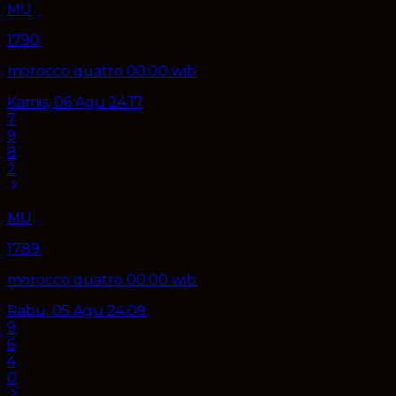
MU
1790
morocco quatro 00:00 wib
Kamis, 06 Agu
24.17
7
9
8
2
MU
1789
morocco quatro 00:00 wib
Rabu, 05 Agu
24.09
9
6
4
0