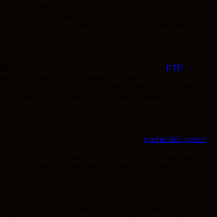
i Situs Slot Online dengan Winrate Tertinggi dan
husus untuk memberikan pengalaman bermain yang
hwa kunci kepuasan member terletak pada seberapa
ilan melalui mekanisme Return to Player (
RTP
) yang
a persentase RTP-nya berada di atas rata-rata industri.
ternama yang algoritmanya diakui secara internasional.
enar-benar terbuka lebar, asalkan mereka bermain
aktif dan rutin menghadirkan kumpulan
game slot gacor
s memantau performa setiap permainan untuk
memiliki volatilitas yang menguntungkan. Dengan
rmain mereka menjadi lebih efisien dan berpotensi
beragam bonus dan promosi yang menguntungkan.