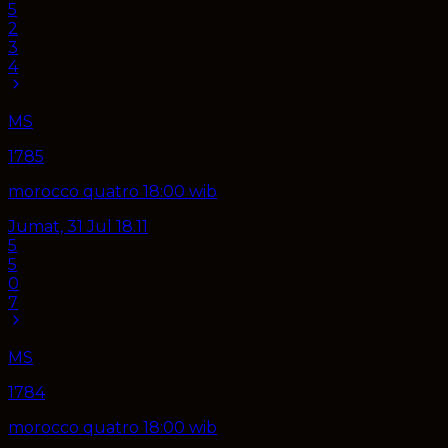
5
2
3
4
MS
1785
morocco quatro 18:00 wib
Jumat, 31 Jul
18.11
5
5
0
7
MS
1784
morocco quatro 18:00 wib