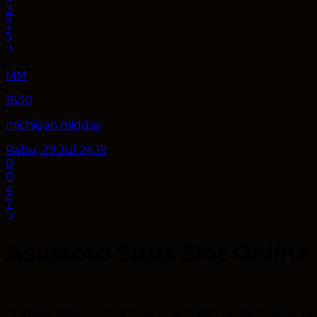
3
7
5
MM
1830
michigan midday
Rabu, 29 Jul
24.19
0
0
4
7
Asustoto Situs Slot Onlin
Di dunia hiburan digital yang semakin berkembang, pe