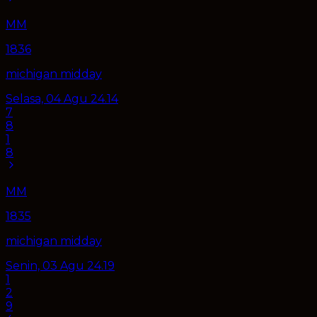
MM
1836
michigan midday
Selasa, 04 Agu
24.14
7
8
1
8
MM
1835
michigan midday
Senin, 03 Agu
24.19
1
2
9