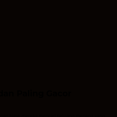
dan Paling Gacor
mainan biasa; mereka mencari peluang menang yang