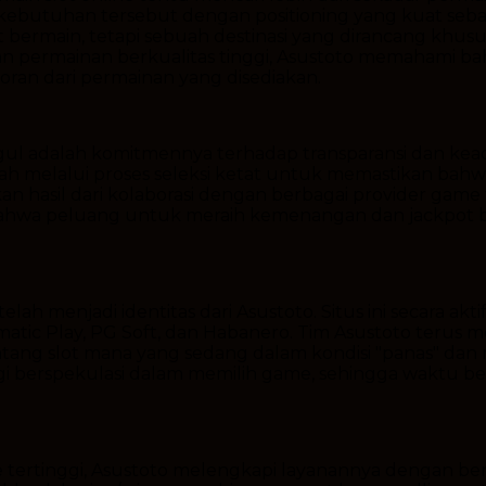
butuhan tersebut dengan positioning yang kuat sebaga
at bermain, tetapi sebuah destinasi yang dirancang k
permainan berkualitas tinggi, Asustoto memahami ba
ran dari permainan yang disediakan.
gul adalah komitmennya terhadap transparansi dan kead
telah melalui proses seleksi ketat untuk memastikan bahw
an hasil dari kolaborasi dengan berbagai provider game 
bahwa peluang untuk meraih kemenangan dan jackpot b
elah menjadi identitas dari Asustoto. Situs ini secara 
agmatic Play, PG Soft, dan Habanero. Tim Asustoto teru
ng slot mana yang sedang dalam kondisi "panas" dan 
agi berspekulasi dalam memilih game, sehingga waktu be
e tertinggi, Asustoto melengkapi layanannya dengan 