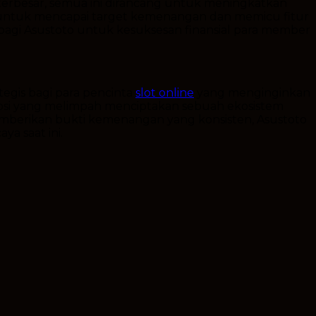
terbesar, semua ini dirancang untuk meningkatkan
untuk mencapai target kemenangan dan memicu fitur
 bagi Asustoto untuk kesuksesan finansial para member
tegis bagi para pencinta
slot online
yang menginginkan
omosi yang melimpah menciptakan sebuah ekosistem
mberikan bukti kemenangan yang konsisten, Asustoto
ya saat ini.