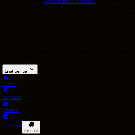
Mulai dari bonus
deposit new member
100%, bonus cas
modal bermain dan memperpanjang waktu bermain pa
bonus dalam permainan slot pun menjadi semakin besar
setianya.
Kesimpulannya, Asustoto telah membuktikan diri bukan s
hasil yang maksimal. Kombinasi antara winrate tinggi
bermain yang unggul. Bagi Anda yang mencari platfo
adalah jawabannya. Daftar dan buktikan sendiri sensasi
Lihat Semua
home
explore
promo
dompet
livechat