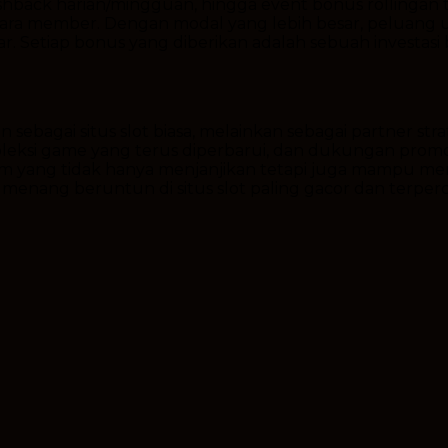
hback harian/mingguan, hingga event bonus rollingan 
ra member. Dengan modal yang lebih besar, peluang 
. Setiap bonus yang diberikan adalah sebuah investasi
ebagai situs slot biasa, melainkan sebagai partner stra
, koleksi game yang terus diperbarui, dan dukungan pr
rm yang tidak hanya menjanjikan tetapi juga mampu me
 menang beruntun di situs slot paling gacor dan terperca