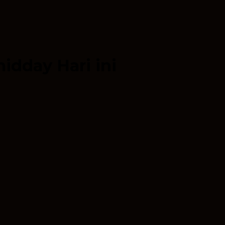
midday
Hari ini