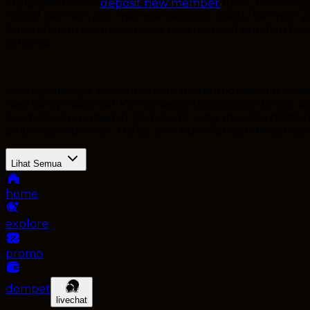
Mulai dari bonus
deposit new member
100%, bonus cas
modal bermain dan memperpanjang waktu bermain pa
bonus dalam permainan slot pun menjadi semakin besar
setianya.
Kesimpulannya, Asustoto telah membuktikan diri bukan s
hasil yang maksimal. Kombinasi antara winrate tinggi
bermain yang unggul. Bagi Anda yang mencari platfo
adalah jawabannya. Daftar dan buktikan sendiri sensasi
Lihat Semua
home
explore
promo
dompet
livechat