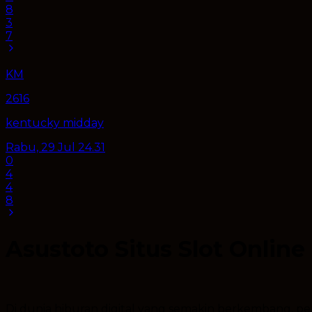
8
3
7
KM
2616
kentucky midday
Rabu, 29 Jul
24.31
0
4
4
8
Asustoto Situs Slot Onlin
Di dunia hiburan digital yang semakin berkembang, pe