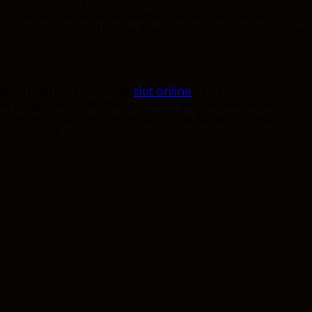
terbesar, semua ini dirancang untuk meningkatkan
untuk mencapai target kemenangan dan memicu fitur
 bagi Asustoto untuk kesuksesan finansial para member
tegis bagi para pencinta
slot online
yang menginginkan
omosi yang melimpah menciptakan sebuah ekosistem
mberikan bukti kemenangan yang konsisten, Asustoto
ya saat ini.