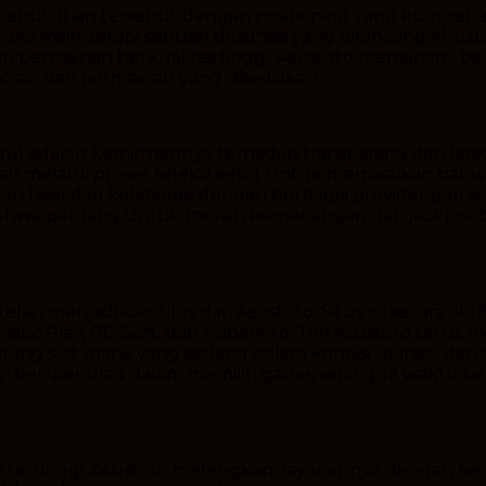
butuhan tersebut dengan positioning yang kuat sebaga
at bermain, tetapi sebuah destinasi yang dirancang k
permainan berkualitas tinggi, Asustoto memahami ba
ran dari permainan yang disediakan.
gul adalah komitmennya terhadap transparansi dan kead
telah melalui proses seleksi ketat untuk memastikan bahw
an hasil dari kolaborasi dengan berbagai provider game 
bahwa peluang untuk meraih kemenangan dan jackpot b
elah menjadi identitas dari Asustoto. Situs ini secara 
agmatic Play, PG Soft, dan Habanero. Tim Asustoto teru
ng slot mana yang sedang dalam kondisi "panas" dan 
agi berspekulasi dalam memilih game, sehingga waktu be
e tertinggi, Asustoto melengkapi layanannya dengan 