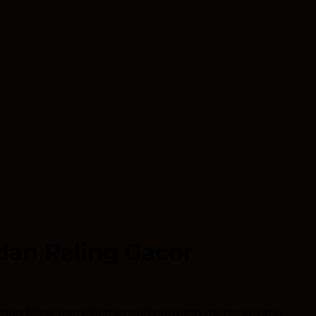
dan Paling Gacor
mainan biasa; mereka mencari peluang menang yang