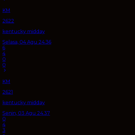
KM
2622
kentucky midday
Selasa, 04 Agu
24.36
6
4
0
0
KM
2621
kentucky midday
Senin, 03 Agu
24.37
0
4
3