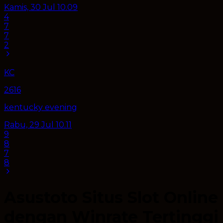
Kamis, 30 Jul
10.09
4
7
7
2
KC
2616
kentucky evening
Rabu, 29 Jul
10.11
9
8
7
8
Asustoto Situs Slot Online
dengan Winrate Tertinggi