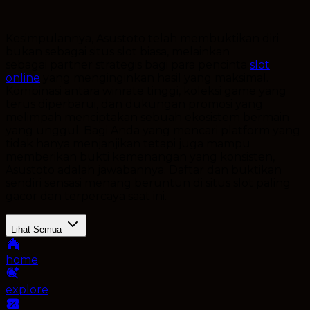
Kesimpulannya, Asustoto telah membuktikan diri
bukan sebagai situs slot biasa, melainkan
sebagai partner strategis bagi para pencinta
slot
online
yang menginginkan hasil yang maksimal.
Kombinasi antara winrate tinggi, koleksi game yang
terus diperbarui, dan dukungan promosi yang
melimpah menciptakan sebuah ekosistem bermain
yang unggul. Bagi Anda yang mencari platform yang
tidak hanya menjanjikan tetapi juga mampu
memberikan bukti kemenangan yang konsisten,
Asustoto adalah jawabannya. Daftar dan buktikan
sendiri sensasi menang beruntun di situs slot paling
gacor dan terpercaya saat ini.
Lihat Semua
home
explore