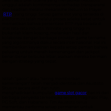
Salah satu pilar utama yang menjadikan Asustoto
unggul adalah komitmennya terhadap transparansi
dan keadilan melalui mekanisme Return to Player
(
RTP
) yang tinggi. Setiap game slot yang tersedia di
platform ini telah melalui proses seleksi ketat untuk
memastikan bahwa persentase RTP-nya berada di
atas rata-rata industri. Winrate yang tinggi ini
bukanlah klaim kosong, melainkan hasil dari
kolaborasi dengan berbagai provider game ternama
yang algoritmanya diakui secara internasional. Hal ini
memberikan keyakinan kepada setiap pemain bahwa
peluang untuk meraih kemenangan dan jackpot
benar-benar terbuka lebar, asalkan mereka bermain
dengan strategi yang tepat.
Istilah "gacor" atau "sering memberikan
kemenangan" telah menjadi identitas dari Asustoto.
Situs ini secara aktif dan rutin
menghadirkan kumpulan
game slot gacor
hari ini dari
berbagai penyedia terkemuka seperti Pragmatic Play,
PG Soft, dan Habanero. Tim Asustoto terus
memantau performa setiap permainan untuk