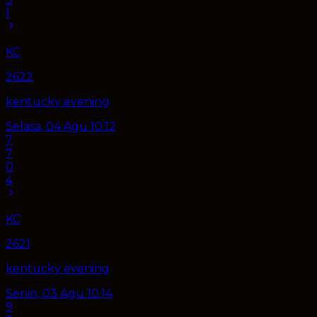
1
KC
2622
kentucky evening
Selasa, 04 Agu
10.12
7
7
0
4
KC
2621
kentucky evening
Senin, 03 Agu
10.14
9