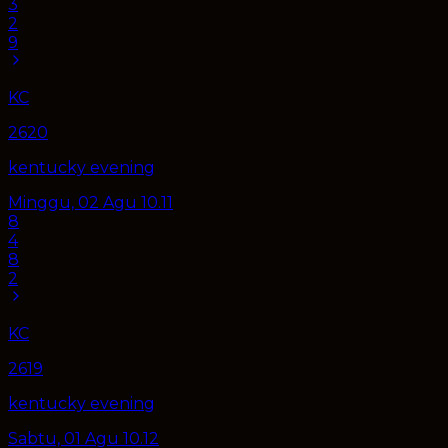
3
2
9
KC
2620
kentucky evening
Minggu, 02 Agu
10.11
8
4
8
2
KC
2619
kentucky evening
Sabtu, 01 Agu
10.12