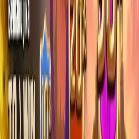
• Promosi ini berlaku mulai 11 Oktober 2025.
Asustoto Situs Slot Online
dengan Winrate Tertinggi
dan Paling Gacor
Di dunia hiburan digital yang semakin berkembang,
pemain slot online tentu mencari lebih dari sekadar
permainan biasa; mereka mencari peluang menang
yang nyata dan konsisten.
Asustoto
hadir untuk
memenuhi kebutuhan tersebut dengan positioning
yang kuat sebagai Situs Slot Online dengan Winrate
Tertinggi dan Paling Gacor. Platform ini bukan hanya
sekadar tempat bermain, tetapi sebuah destinasi yang
dirancang khusus untuk memberikan pengalaman
bermain yang menguntungkan. Dengan komitmen
untuk menyajikan permainan berkualitas tinggi,