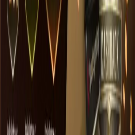
Istilah "gacor" atau "sering memberikan
kemenangan" telah menjadi identitas dari Asustoto.
Situs ini secara aktif dan rutin
menghadirkan kumpulan
game slot gacor
hari ini dari
berbagai penyedia terkemuka seperti Pragmatic Play,
PG Soft, dan Habanero. Tim Asustoto terus
memantau performa setiap permainan untuk
memberikan rekomendasi terbaik kepada member
tentang slot mana yang sedang dalam kondisi "panas"
dan memiliki volatilitas yang menguntungkan.
Dengan update informasi yang real-time, pemain
tidak perlu lagi berspekulasi dalam memilih game,
sehingga waktu bermain mereka menjadi lebih
efisien dan berpotensi menghasilkan.
Untuk mendukung klaim sebagai situs dengan
winrate tertinggi, Asustoto melengkapi layanannya
dengan beragam bonus dan promosi yang
menguntungkan. Mulai dari bonus
deposit new