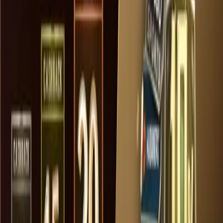
SALAM MANAGEMENT
LXGROUP~
Asustoto Situs Slot Online
dengan Winrate Tertinggi
dan Paling Gacor
Di dunia hiburan digital yang semakin berkembang,
pemain slot online tentu mencari lebih dari sekadar
permainan biasa; mereka mencari peluang menang
yang nyata dan konsisten.
Asustoto
hadir untuk
memenuhi kebutuhan tersebut dengan positioning
yang kuat sebagai Situs Slot Online dengan Winrate
Tertinggi dan Paling Gacor. Platform ini bukan hanya
sekadar tempat bermain, tetapi sebuah destinasi yang