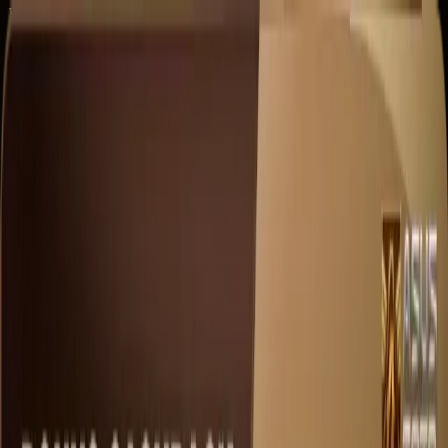
Daftar
Masuk
kembali
Detail Promosi
Info Cashback
untuk
MEMBER
setia
LXGROUP!
Cashback Pragmatic Play
Kekalahan
Rp200.000 – Rp999.999
→
Cashback 10%
Kekalahan
Rp1.000.000 – Rp4.999.999
→ Cashback 15%
Kekalahan
Rp5.000.000 ke atas
→ Cashback
20%