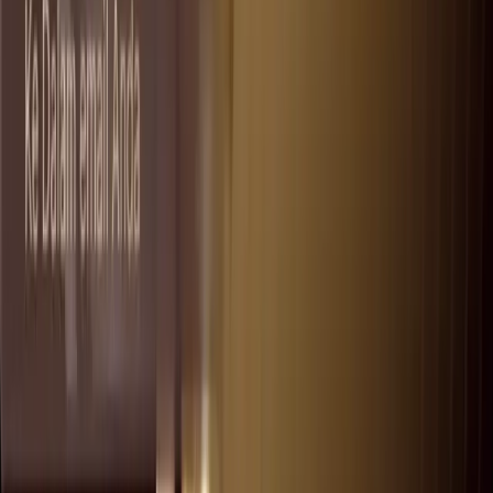
memperpanjang waktu bermain para member.
Dengan modal yang lebih besar, peluang untuk
mencapai target kemenangan dan memicu fitur
bonus dalam permainan slot pun menjadi semakin
besar. Setiap bonus yang diberikan adalah sebuah
investasi bagi Asustoto untuk kesuksesan finansial
para member setianya.
Kesimpulannya, Asustoto telah membuktikan diri
bukan sebagai situs slot biasa, melainkan
sebagai partner strategis bagi para pencinta
slot
online
yang menginginkan hasil yang maksimal.
Kombinasi antara winrate tinggi, koleksi game yang
terus diperbarui, dan dukungan promosi yang
melimpah menciptakan sebuah ekosistem bermain
yang unggul. Bagi Anda yang mencari platform yang
tidak hanya menjanjikan tetapi juga mampu
memberikan bukti kemenangan yang konsisten,
Asustoto adalah jawabannya. Daftar dan buktikan
sendiri sensasi menang beruntun di situs slot paling
gacor dan terpercaya saat ini.