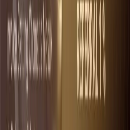
Istilah "gacor" atau "sering memberikan
kemenangan" telah menjadi identitas dari Asustoto.
Situs ini secara aktif dan rutin
menghadirkan kumpulan
game slot gacor
hari ini dari
berbagai penyedia terkemuka seperti Pragmatic Play,
PG Soft, dan Habanero. Tim Asustoto terus
memantau performa setiap permainan untuk
memberikan rekomendasi terbaik kepada member
tentang slot mana yang sedang dalam kondisi "panas"
dan memiliki volatilitas yang menguntungkan.
Dengan update informasi yang real-time, pemain
tidak perlu lagi berspekulasi dalam memilih game,
sehingga waktu bermain mereka menjadi lebih
efisien dan berpotensi menghasilkan.
Untuk mendukung klaim sebagai situs dengan
winrate tertinggi, Asustoto melengkapi layanannya
dengan beragam bonus dan promosi yang
menguntungkan. Mulai dari bonus
deposit new
member
100%, bonus cashback harian/mingguan,
hingga event bonus rollingan terbesar, semua ini
dirancang untuk meningkatkan modal bermain dan