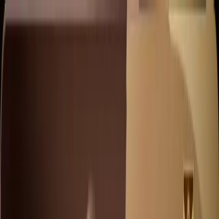
Daftar
Masuk
kembali
Info
HADIAH ASUSTOTO
HADIAH ASUSTOTO
metode pembayaran
online