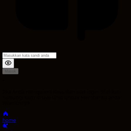
Masuk
*
Jika Anda mengalami Kesulitan saat login, Silahkan
hubungi kami di Live Chat untuk Membantu anda
selanjutnya
home