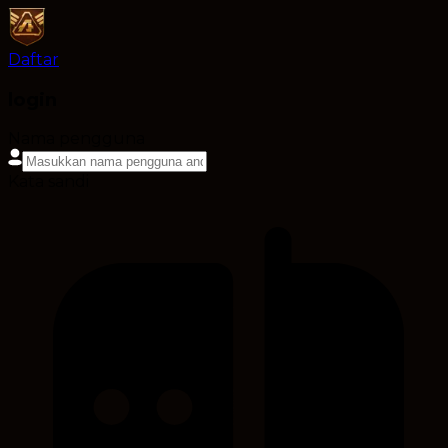
Daftar
login
Nama pengguna
Kata sandi