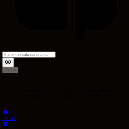
Masuk
*
Jika Anda mengalami Kesulitan saat login, Silahkan
hubungi kami di Live Chat untuk Membantu anda
selanjutnya
home