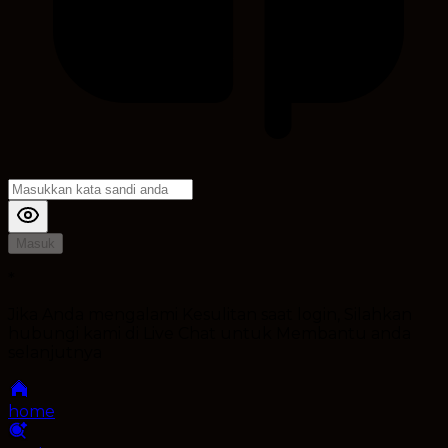
Masuk
*
Jika Anda mengalami Kesulitan saat login, Silahkan
hubungi kami di Live Chat untuk Membantu anda
selanjutnya
home