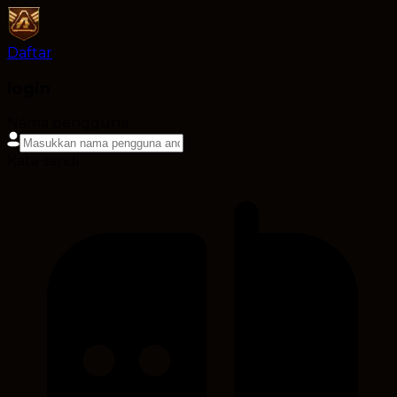
Daftar
login
Nama pengguna
Kata sandi