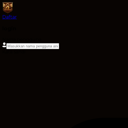
Daftar
login
Nama pengguna
Kata sandi